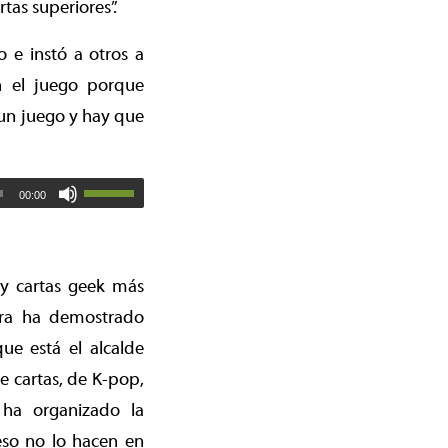
tas superiores”.
 e instó a otros a
en el juego porque
s un juego y hay que
00:00
 y cartas geek más
ira ha demostrado
que está el alcalde
 cartas, de K-pop,
ha organizado la
eso no lo hacen en