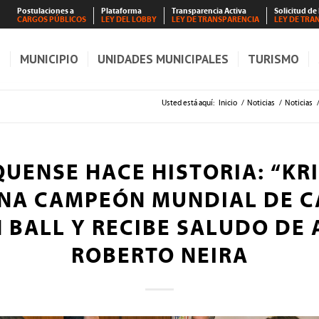
Postulaciones a
Plataforma
Transparencia Activa
Solicitud de
CARGOS PÚBLICOS
LEY DEL LOBBY
LEY DE TRANSPARENCIA
LEY DE TRA
S
MUNICIPIO
UNIDADES MUNICIPALES
TURISMO
Usted está aquí:
Inicio
/
Noticias
/
Noticias
UENSE HACE HISTORIA: “KRI
NA CAMPEÓN MUNDIAL DE C
BALL Y RECIBE SALUDO DE
ROBERTO NEIRA