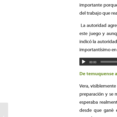
importante porque
del trabajo que re
La autoridad agr
este juego y aunqu
indicó la autoridad
importantísimo en 
00:00
De temuquense 
Vera, visiblemente
preparación y se 
esperaba realment
Temuco presenta sus
desde que gané e
nuevas barredoras