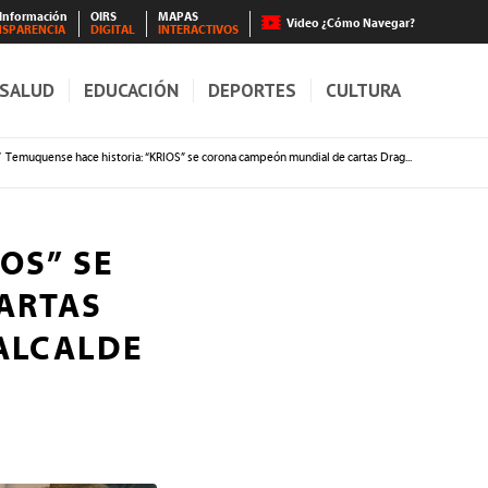
 Información
OIRS
MAPAS
Video ¿Cómo Navegar?
NSPARENCIA
DIGITAL
INTERACTIVOS
SALUD
EDUCACIÓN
DEPORTES
CULTURA
/
Temuquense hace historia: “KRIOS” se corona campeón mundial de cartas Drag...
OS” SE
ARTAS
 ALCALDE