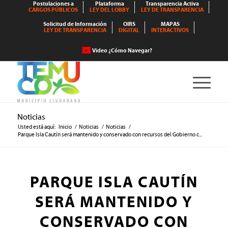
Postulaciones a
Plataforma
Transparencia Activa
CARGOS PÚBLICOS
LEY DEL LOBBY
LEY DE TRANSPARENCIA
Solicitud de Información
OIRS
MAPAS
LEY DE TRANSPARENCIA
DIGITAL
INTERACTIVOS
Video ¿Cómo Navegar?
Noticias
Usted está aquí:
Inicio
/
Noticias
/
Noticias
/
Parque Isla Cautín será mantenido y conservado con recursos del Gobierno c...
PARQUE ISLA CAUTÍN
SERÁ MANTENIDO Y
CONSERVADO CON