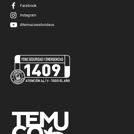
Facebook
Instagram
@temucowebvideos