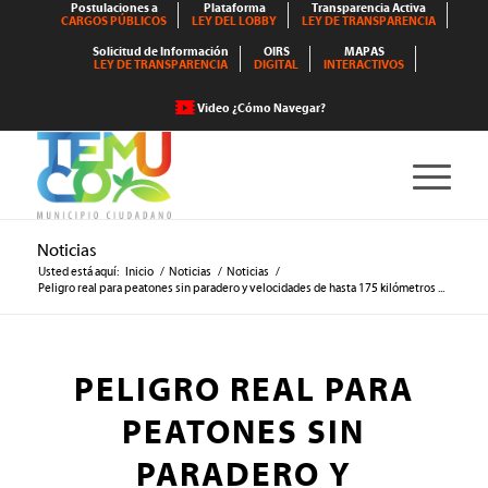
Postulaciones a
Plataforma
Transparencia Activa
CARGOS PÚBLICOS
LEY DEL LOBBY
LEY DE TRANSPARENCIA
Solicitud de Información
OIRS
MAPAS
LEY DE TRANSPARENCIA
DIGITAL
INTERACTIVOS
Video ¿Cómo Navegar?
Noticias
Usted está aquí:
Inicio
/
Noticias
/
Noticias
/
Peligro real para peatones sin paradero y velocidades de hasta 175 kilómetros ...
PELIGRO REAL PARA
PEATONES SIN
PARADERO Y