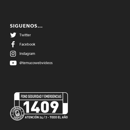
SIGUENOS…
Twitter
Facebook
Instagram
@temucowebvideos