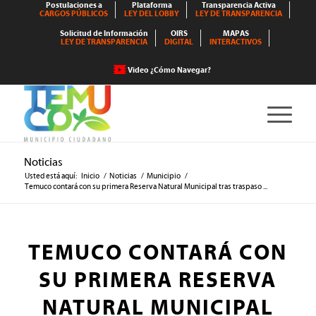
Postulaciones a
Plataforma
Transparencia Activa
CARGOS PÚBLICOS
LEY DEL LOBBY
LEY DE TRANSPARENCIA
Solicitud de Información
OIRS
MAPAS
LEY DE TRANSPARENCIA
DIGITAL
INTERACTIVOS
Video ¿Cómo Navegar?
Noticias
Usted está aquí:
Inicio
/
Noticias
/
Municipio
/
Temuco contará con su primera Reserva Natural Municipal tras traspaso ...
TEMUCO CONTARÁ CON
SU PRIMERA RESERVA
NATURAL MUNICIPAL