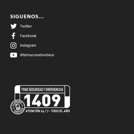
SIGUENOS…
Twitter
Facebook
Instagram
@temucowebvideos