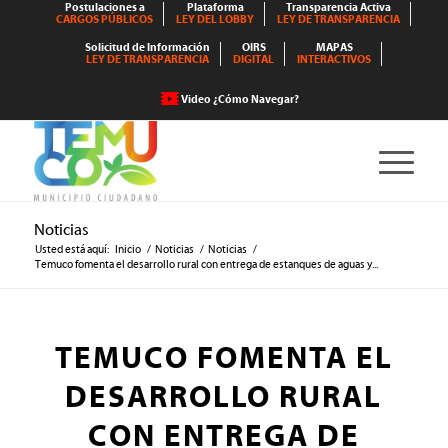
Postulaciones a
Plataforma
Transparencia Activa
CARGOS PÚBLICOS
LEY DEL LOBBY
LEY DE TRANSPARENCIA
Solicitud de Información
OIRS
MAPAS
LEY DE TRANSPARENCIA
DIGITAL
INTERACTIVOS
Video ¿Cómo Navegar?
Noticias
Usted está aquí:
Inicio
/
Noticias
/
Noticias
/
Temuco fomenta el desarrollo rural con entrega de estanques de aguas y...
TEMUCO FOMENTA EL
DESARROLLO RURAL
CON ENTREGA DE