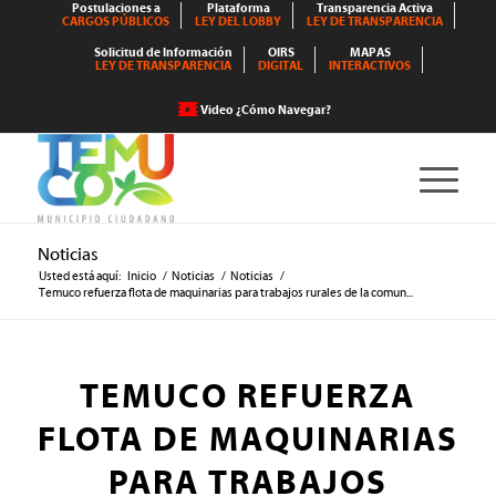
Postulaciones a
Plataforma
Transparencia Activa
CARGOS PÚBLICOS
LEY DEL LOBBY
LEY DE TRANSPARENCIA
Solicitud de Información
OIRS
MAPAS
LEY DE TRANSPARENCIA
DIGITAL
INTERACTIVOS
Video ¿Cómo Navegar?
Noticias
Usted está aquí:
Inicio
/
Noticias
/
Noticias
/
Temuco refuerza flota de maquinarias para trabajos rurales de la comun...
TEMUCO REFUERZA
FLOTA DE MAQUINARIAS
PARA TRABAJOS