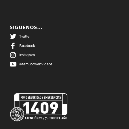
SIGUENOS…
Twitter
Facebook
Instagram
@temucowebvideos