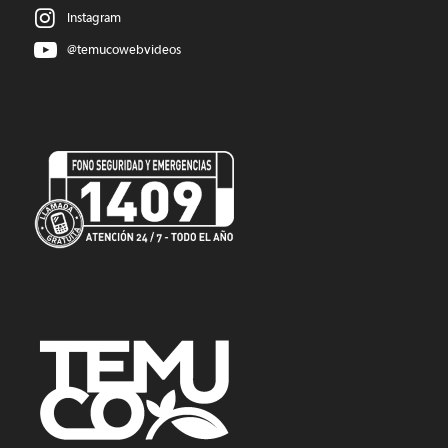
Instagram
@temucowebvideos