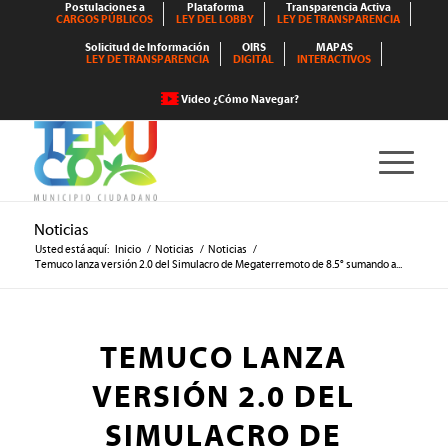
Postulaciones a
Plataforma
Transparencia Activa
CARGOS PÚBLICOS
LEY DEL LOBBY
LEY DE TRANSPARENCIA
Solicitud de Información
OIRS
MAPAS
LEY DE TRANSPARENCIA
DIGITAL
INTERACTIVOS
Video ¿Cómo Navegar?
Noticias
Usted está aquí:
Inicio
/
Noticias
/
Noticias
/
Temuco lanza versión 2.0 del Simulacro de Megaterremoto de 8.5° sumando a...
TEMUCO LANZA
VERSIÓN 2.0 DEL
SIMULACRO DE