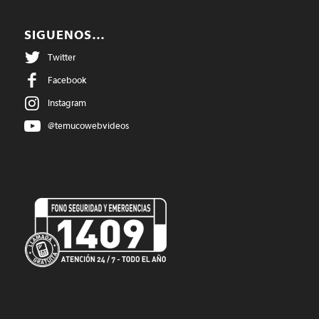
SIGUENOS…
Twitter
Facebook
Instagram
@temucowebvideos