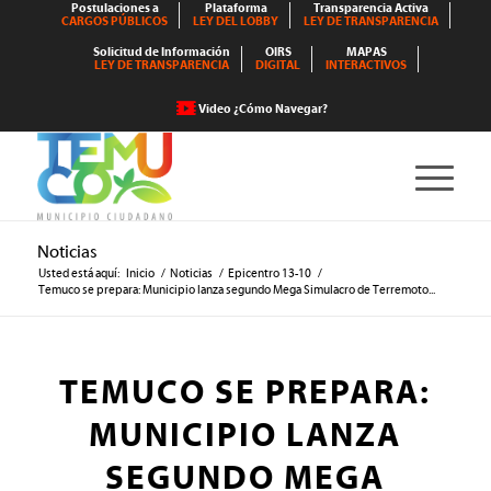
Postulaciones a
Plataforma
Transparencia Activa
CARGOS PÚBLICOS
LEY DEL LOBBY
LEY DE TRANSPARENCIA
Solicitud de Información
OIRS
MAPAS
LEY DE TRANSPARENCIA
DIGITAL
INTERACTIVOS
Video ¿Cómo Navegar?
Noticias
Usted está aquí:
Inicio
/
Noticias
/
Epicentro 13-10
/
Temuco se prepara: Municipio lanza segundo Mega Simulacro de Terremoto...
TEMUCO SE PREPARA:
MUNICIPIO LANZA
SEGUNDO MEGA