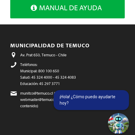
MANUAL DE AYUDA
MUNICIPALIDAD DE TEMUCO
Av. Prat 650, Temuco - Chile
Teléfonos:
Municipal: 800 100 650
Salud: 45 324 4000 - 45 324 4083
Educación: 45 297 3771
munitco@temuco.cl
(correo oficial)
¡Hola! ¿Cómo puedo ayudarte
webmaster@temuco.cl
(exclusivo para temas técnicos y de
hoy?
contenido)