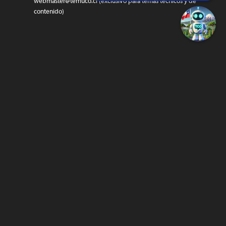
webmaster@temuco.cl
(exclusivo para temas técnicos y de
contenido)
SIGUENOS…
Twitter
Facebook
Instagram
@temucowebvideos