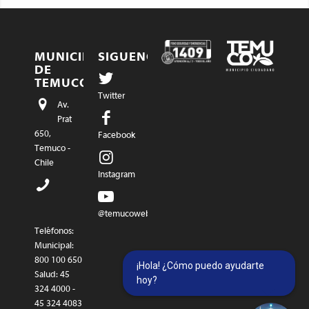
MUNICIPALIDAD
SIGUENOS…
DE
TEMUCO
Twitter
Av.
Prat
650,
Facebook
Temuco -
Chile
Instagram
@temucowebvideos
Teléfonos:
Municipal:
800 100 650
¡Hola! ¿Cómo puedo ayudarte
Salud: 45
hoy?
324 4000 -
45 324 4083