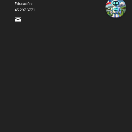
Educación:
45 297 3771
munitco@temuco.cl
(correo
oficial)
webmaster@temuco.cl
(exclusivo
para temas
técnicos y
de
contenido)
© Copyright - Municipalidad de Temuco | Lazos S.A. -
Intranet
Email Municipal
Estadística Municipal
Evaluación de Proveedores
PMG Municipal