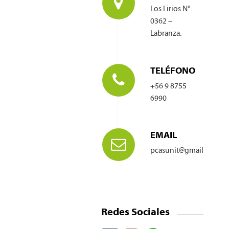
Los Lirios N°
0362 –
Labranza.
TELÉFONO
+56 9 8755
6990
EMAIL
pcasunit@gmail.com
Redes Sociales