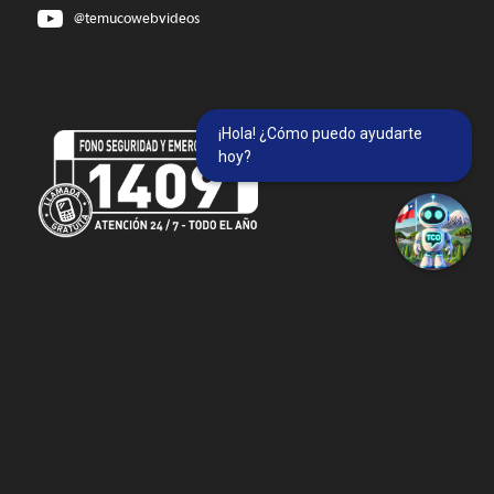
@temucowebvideos
¡Hola! ¿Cómo puedo ayudarte
hoy?