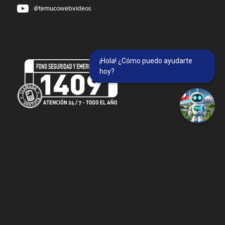
@temucowebvideos
¡Hola! ¿Cómo puedo ayudarte
hoy?