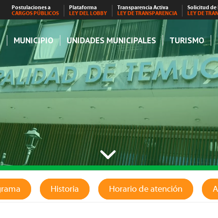
Postulaciones a
Plataforma
Transparencia Activa
Solicitud de
CARGOS PÚBLICOS
LEY DEL LOBBY
LEY DE TRANSPARENCIA
LEY DE TRA
S
MUNICIPIO
UNIDADES MUNICIPALES
TURISMO
grama
Historia
Horario de atención
A