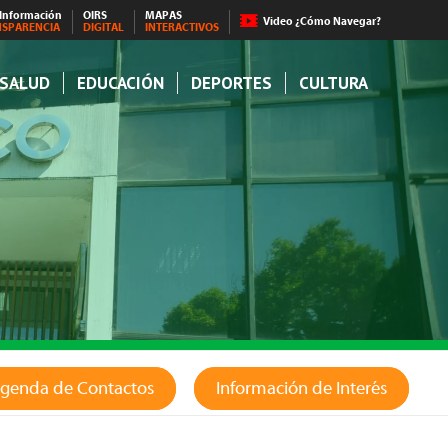
 Información
OIRS
MAPAS
Video ¿Cómo Navegar?
NSPARENCIA
DIGITAL
INTERACTIVOS
SALUD
EDUCACIÓN
DEPORTES
CULTURA
genda de Contactos
Información de Interés