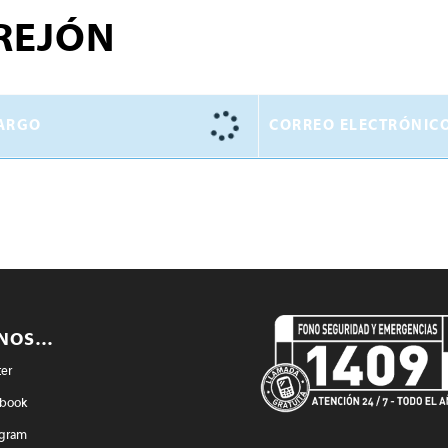
REJÓN
ARGO
CORREO ELECTRÓNIC
ENOS…
ter
book
agram