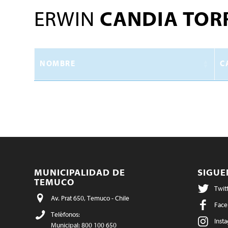
ERWIN
CANDIA TOR
NOMBRE
C
MUNICIPALIDAD DE
SIGU
TEMUCO
Twit
Av. Prat 650, Temuco - Chile
Face
Teléfonos:
Inst
Municipal: 800 100 650