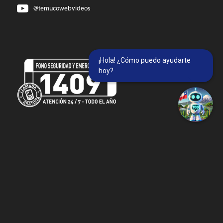
@temucowebvideos
¡Hola! ¿Cómo puedo ayudarte
hoy?