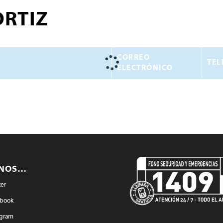
RTIZ
CORREO
TEL
ELECTRÓNICO
ENOS…
ter
book
agram