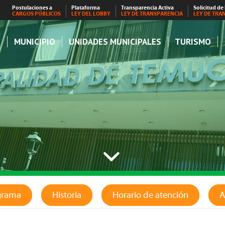
Postulaciones a
Plataforma
Transparencia Activa
Solicitud de
CARGOS PÚBLICOS
LEY DEL LOBBY
LEY DE TRANSPARENCIA
LEY DE TRA
S
MUNICIPIO
UNIDADES MUNICIPALES
TURISMO
grama
Historia
Horario de atención
A