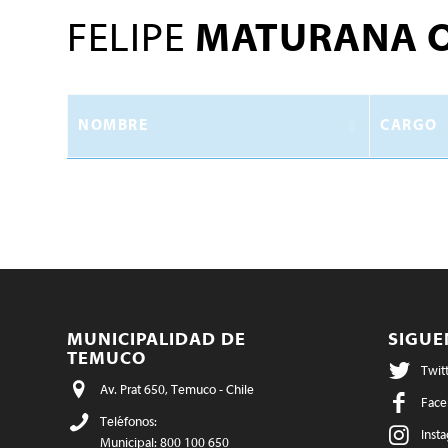
FELIPE
MATURANA O
NOMBRE
CARGO
MUNICIPALIDAD DE
SIGU
TEMUCO
Twit
Av. Prat 650, Temuco - Chile
Face
Teléfonos:
Inst
Municipal: 800 100 650