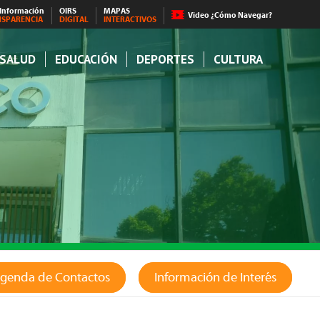
 Información
OIRS
MAPAS
Video ¿Cómo Navegar?
NSPARENCIA
DIGITAL
INTERACTIVOS
SALUD
EDUCACIÓN
DEPORTES
CULTURA
genda de Contactos
Información de Interés