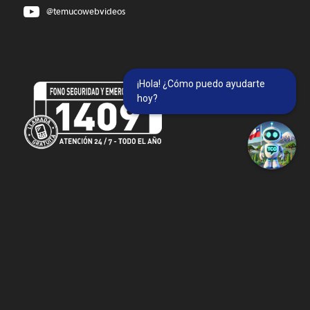
@temucowebvideos
¡Hola! ¿Cómo puedo ayudarte
hoy?