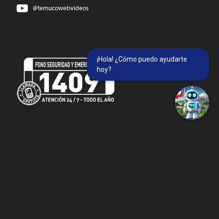
@temucowebvideos
¡Hola! ¿Cómo puedo ayudarte
hoy?