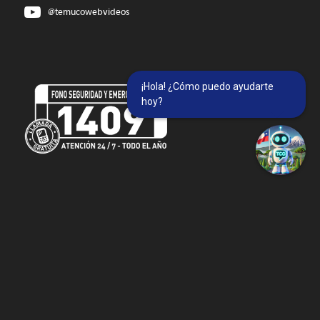
@temucowebvideos
¡Hola! ¿Cómo puedo ayudarte
hoy?