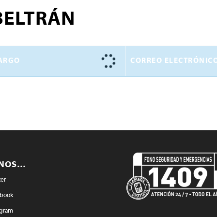
BELTRÁN
ARGO
CORREO ELECTRÓNIC
ENOS…
ter
book
agram