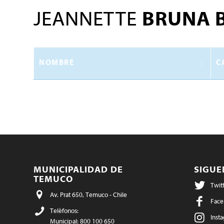
JEANNETTE
BRUNA 
NOMBRE
C
MUNICIPALIDAD DE
SIGU
TEMUCO
Twit
Av. Prat 650, Temuco - Chile
Face
Teléfonos:
Inst
Municipal: 800 100 650