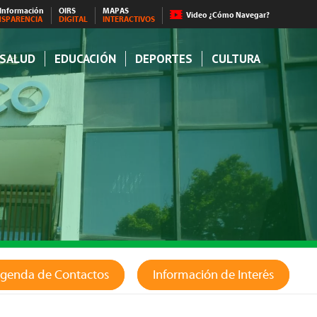
 Información
OIRS
MAPAS
Video ¿Cómo Navegar?
NSPARENCIA
DIGITAL
INTERACTIVOS
SALUD
EDUCACIÓN
DEPORTES
CULTURA
genda de Contactos
Información de Interés