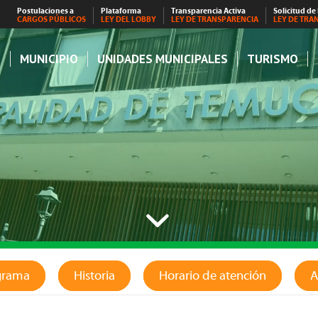
Postulaciones a
Plataforma
Transparencia Activa
Solicitud de
CARGOS PÚBLICOS
LEY DEL LOBBY
LEY DE TRANSPARENCIA
LEY DE TRA
S
MUNICIPIO
UNIDADES MUNICIPALES
TURISMO
grama
Historia
Horario de atención
A