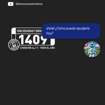
@temucowebvideos
¡Hola! ¿Cómo puedo ayudarte
hoy?