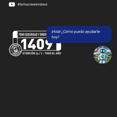
@temucowebvideos
¡Hola! ¿Cómo puedo ayudarte
hoy?