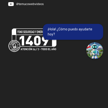
@temucowebvideos
¡Hola! ¿Cómo puedo ayudarte
hoy?