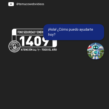
@temucowebvideos
¡Hola! ¿Cómo puedo ayudarte
hoy?