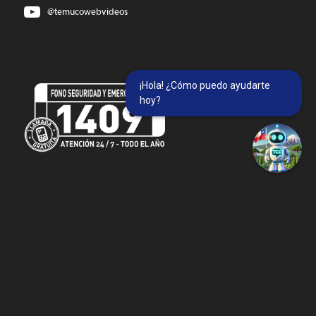
@temucowebvideos
¡Hola! ¿Cómo puedo ayudarte
hoy?