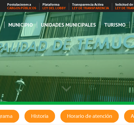
Postulaciones a
Plataforma
Transparencia Activa
Solicitud de
CARGOS PÚBLICOS
LEY DEL LOBBY
LEY DE TRANSPARENCIA
LEY DE TRA
S
MUNICIPIO
UNIDADES MUNICIPALES
TURISMO
grama
Historia
Horario de atención
A