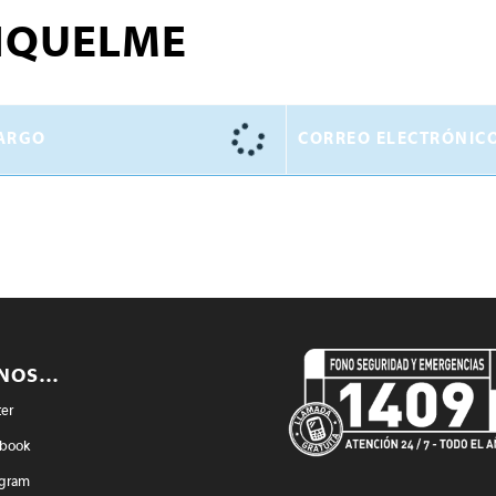
IQUELME
ARGO
CORREO ELECTRÓNIC
ENOS…
ter
book
agram