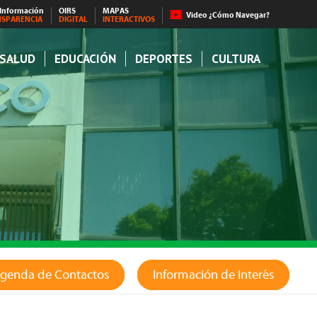
 Información
OIRS
MAPAS
Video ¿Cómo Navegar?
NSPARENCIA
DIGITAL
INTERACTIVOS
SALUD
EDUCACIÓN
DEPORTES
CULTURA
genda de Contactos
Información de Interés