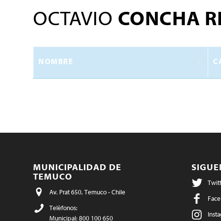
OCTAVIO
CONCHA R
NOMBRE
C
MUNICIPALIDAD DE
SIGU
TEMUCO
Twit
Av. Prat 650, Temuco - Chile
Face
Teléfonos:
Inst
Municipal: 800 100 650