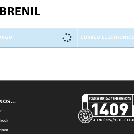
BRENIL
ARGO
CORREO ELECTRÓNIC
ENOS…
ter
book
agram