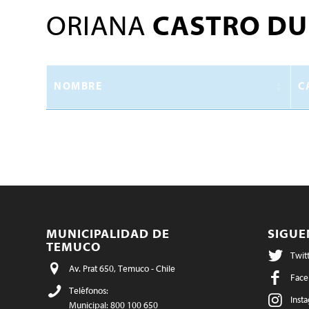
ORIANA
CASTRO DU
NOMBRE
C
MUNICIPALIDAD DE
SIGU
TEMUCO
Twit
Av. Prat 650, Temuco - Chile
Face
Teléfonos:
Inst
Municipal: 800 100 650