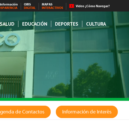
 Información
OIRS
MAPAS
Video ¿Cómo Navegar?
NSPARENCIA
DIGITAL
INTERACTIVOS
SALUD
EDUCACIÓN
DEPORTES
CULTURA
genda de Contactos
Información de Interés