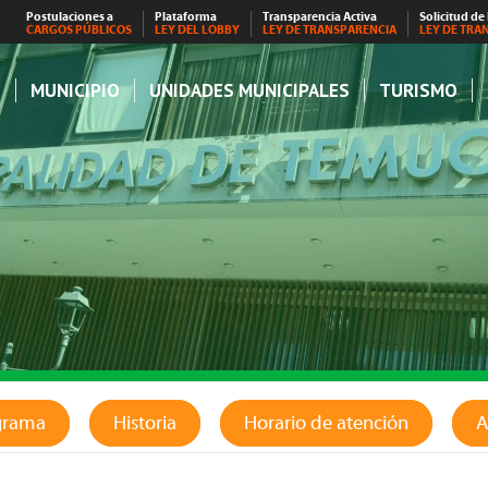
Postulaciones a
Plataforma
Transparencia Activa
Solicitud de
CARGOS PÚBLICOS
LEY DEL LOBBY
LEY DE TRANSPARENCIA
LEY DE TRA
S
MUNICIPIO
UNIDADES MUNICIPALES
TURISMO
grama
Historia
Horario de atención
A