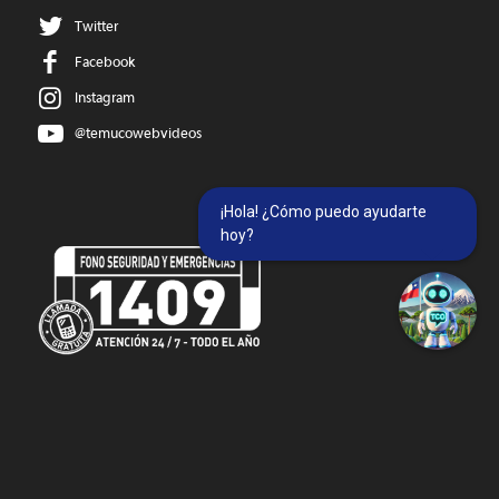
Twitter
Facebook
Instagram
@temucowebvideos
¡Hola! ¿Cómo puedo ayudarte
hoy?