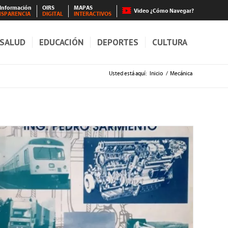
 Información
OIRS
MAPAS
Video ¿Cómo Navegar?
NSPARENCIA
DIGITAL
INTERACTIVOS
SALUD
EDUCACIÓN
DEPORTES
CULTURA
Usted está aquí:
Inicio
/
Mecánica