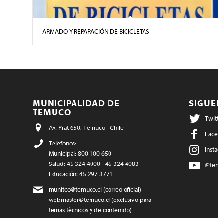
ARMADO Y REPARACIÓN DE BICICLETAS
MUNICIPALIDAD DE
SIGU
TEMUCO
Twit
Av. Prat 650, Temuco - Chile
Face
Teléfonos:
Inst
Municipal: 800 100 650
Salud: 45 324 4000 - 45 324 4083
@te
Educación: 45 297 3771
munitco@temuco.cl
(correo oficial)
webmaster@temuco.cl
(exclusivo para
temas técnicos y de contenido)