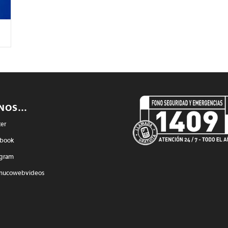
ENOS…
ter
book
agram
mucowebvideos