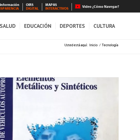
 Información
OIRS
MAPAS
Video ¿Cómo Navegar?
NSPARENCIA
DIGITAL
INTERACTIVOS
SALUD
EDUCACIÓN
DEPORTES
CULTURA
Usted está aquí:
Inicio
/
Tecnología