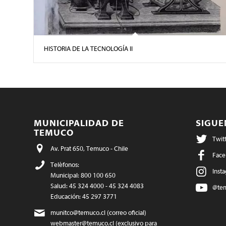
HISTORIA DE LA TECNOLOGÍA ll
MUNICIPALIDAD DE
SIGU
TEMUCO
Twit
Av. Prat 650, Temuco - Chile
Face
Teléfonos:
Inst
Municipal: 800 100 650
Salud: 45 324 4000 - 45 324 4083
@te
Educación: 45 297 3771
munitco@temuco.cl
(correo oficial)
webmaster@temuco.cl
(exclusivo para