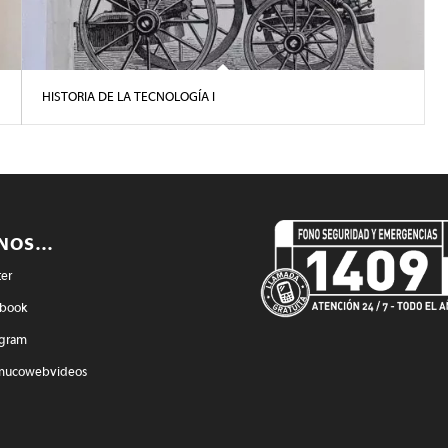
HISTORIA DE LA TECNOLOGÍA l
ENOS…
ter
book
agram
mucowebvideos