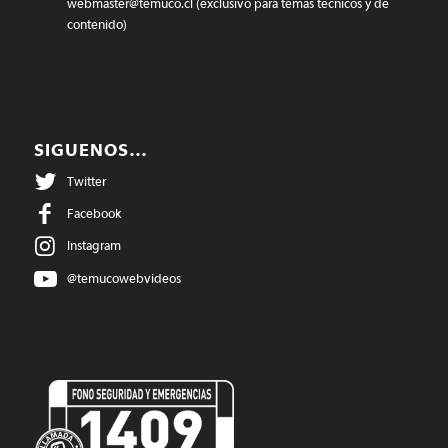
webmaster@temuco.cl
(exclusivo para temas técnicos y de
contenido)
SIGUENOS…
Twitter
Facebook
Instagram
@temucowebvideos