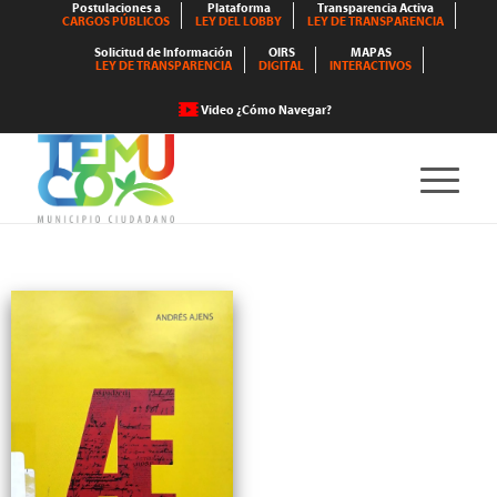
Postulaciones a
Plataforma
Transparencia Activa
CARGOS PÚBLICOS
LEY DEL LOBBY
LEY DE TRANSPARENCIA
Solicitud de Información
OIRS
MAPAS
LEY DE TRANSPARENCIA
DIGITAL
INTERACTIVOS
Video ¿Cómo Navegar?