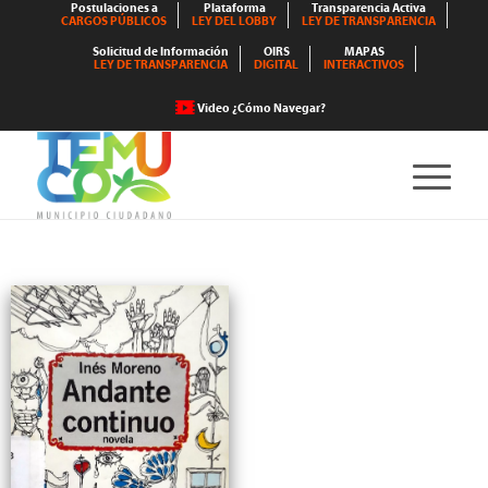
Postulaciones a
Plataforma
Transparencia Activa
CARGOS PÚBLICOS
LEY DEL LOBBY
LEY DE TRANSPARENCIA
Solicitud de Información
OIRS
MAPAS
LEY DE TRANSPARENCIA
DIGITAL
INTERACTIVOS
Video ¿Cómo Navegar?