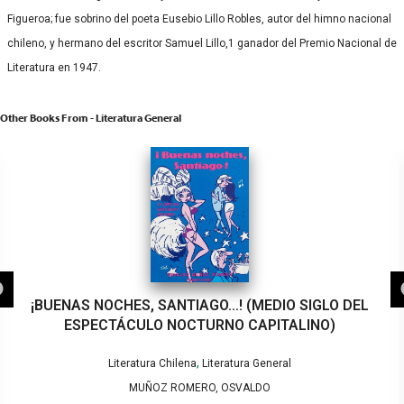
Figueroa; fue sobrino del poeta Eusebio Lillo Robles, autor del himno nacional
chileno, y hermano del escritor Samuel Lillo,1​ ganador del Premio Nacional de
Literatura en 1947.
Other Books From - Literatura General
IAGO…! (MEDIO SIGLO DEL
(MAL)
CTURNO CAPITALINO)
,
na
Literatura General
Litera
MERO, OSVALDO
FREIJO, M