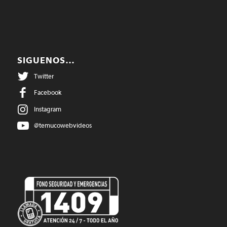
SIGUENOS…
Twitter
Facebook
Instagram
@temucowebvideos