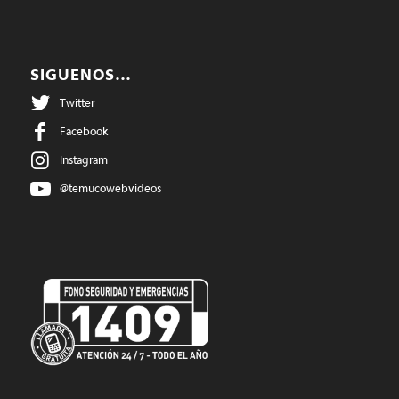
SIGUENOS…
Twitter
Facebook
Instagram
@temucowebvideos