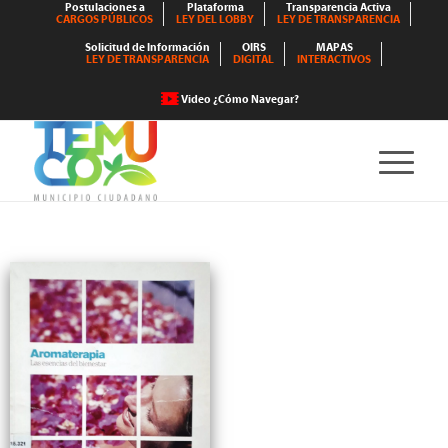
Postulaciones a
Plataforma
Transparencia Activa
CARGOS PÚBLICOS
LEY DEL LOBBY
LEY DE TRANSPARENCIA
Solicitud de Información
OIRS
MAPAS
LEY DE TRANSPARENCIA
DIGITAL
INTERACTIVOS
Video ¿Cómo Navegar?