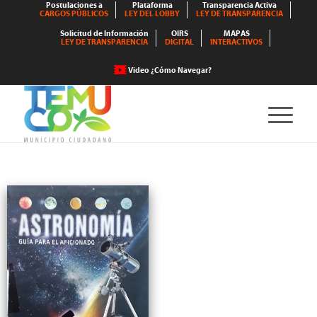
Postulaciones a
Plataforma
Transparencia Activa
CARGOS PÚBLICOS
LEY DEL LOBBY
LEY DE TRANSPARENCIA
Solicitud de Información
OIRS
MAPAS
LEY DE TRANSPARENCIA
DIGITAL
INTERACTIVOS
Video ¿Cómo Navegar?