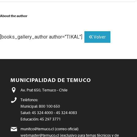
About the author
[books_gallery_author author="TIKAL"]
Volver
MUNICIPALIDAD DE TEMUCO
Av. Prat 650, Temuco - Chile
Teléfonos:
Municipal: 800 100 650
Salud: 45 324 4000 - 45 324 4083
Educación: 45 297 3771
munitco@temuco.cl
(correo oficial)
webmaster@temuco.cl
(exclusivo para temas técnicos y de