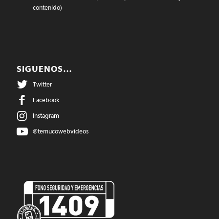
contenido)
SIGUENOS…
Twitter
Facebook
Instagram
@temucowebvideos