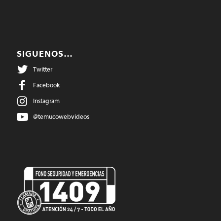
SIGUENOS…
Twitter
Facebook
Instagram
@temucowebvideos