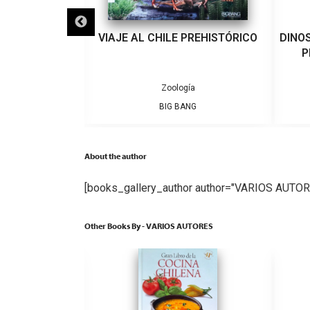
DO DE LOS
VIAJE AL CHILE PREHISTÓRICO
DINO
VOLADORES
P
ía
Zoología
TA
BIG BANG
About the author
[books_gallery_author author="VARIOS AUTOR
Other Books By - VARIOS AUTORES