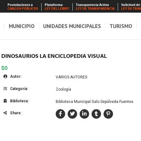
Postulaciones a
Plataforma
Transparencia Activa
Solicitud de
CARGOS PÚBLICOS
LEY DEL LOBBY
LEY DE TRANSPARENCIA
LEY DE TRA
S
MUNICIPIO
UNIDADES MUNICIPALES
TURISMO
DINOSAURIOS LA ENCICLOPEDIA VISUAL
$0
Autor:
VARIOS AUTORES
Categoría:
Zoología
Biblioteca:
Biblioteca Municipal Galo Sepúlveda Fuentes
Share: