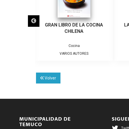
 BLANCO
GRAN LIBRO DE LA COCINA
L
CHILENA
,
al
Política
Cocina
TORES
VARIOS AUTORES
Volver
MUNICIPALIDAD DE
SIGU
TEMUCO
Twit