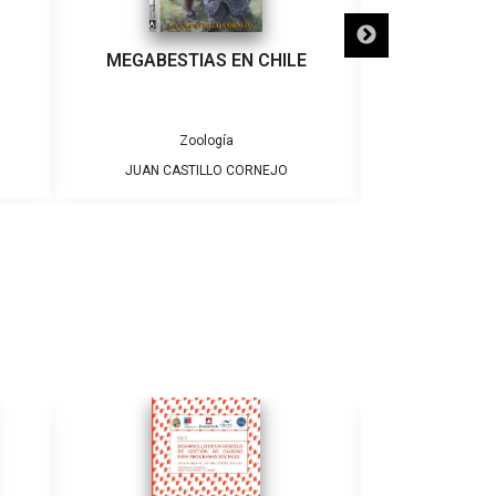
MEGABESTIAS EN CHILE
EL DESIERTO D
Zoología
Z
JUAN CASTILLO CORNEJO
CINO BOCCAZZI 