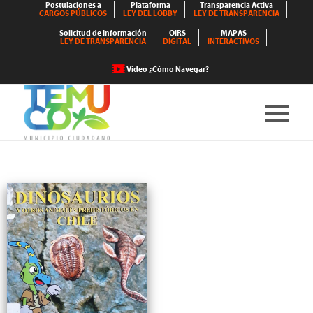
Postulaciones a
Plataforma
Transparencia Activa
CARGOS PÚBLICOS
LEY DEL LOBBY
LEY DE TRANSPARENCIA
Solicitud de Información
OIRS
MAPAS
LEY DE TRANSPARENCIA
DIGITAL
INTERACTIVOS
Video ¿Cómo Navegar?