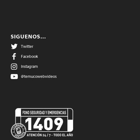
SIGUENOS…
Twitter
Facebook
Instagram
@temucowebvideos