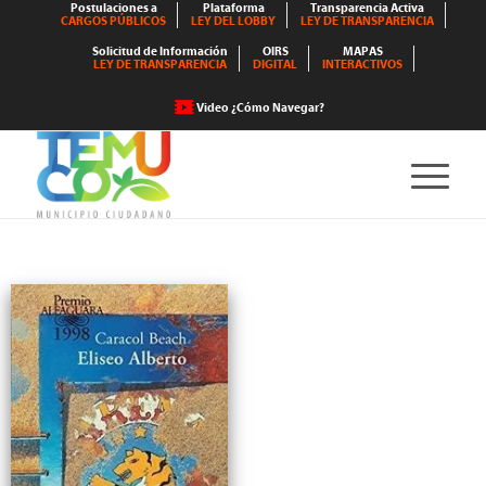
Postulaciones a
Plataforma
Transparencia Activa
CARGOS PÚBLICOS
LEY DEL LOBBY
LEY DE TRANSPARENCIA
Solicitud de Información
OIRS
MAPAS
LEY DE TRANSPARENCIA
DIGITAL
INTERACTIVOS
Video ¿Cómo Navegar?