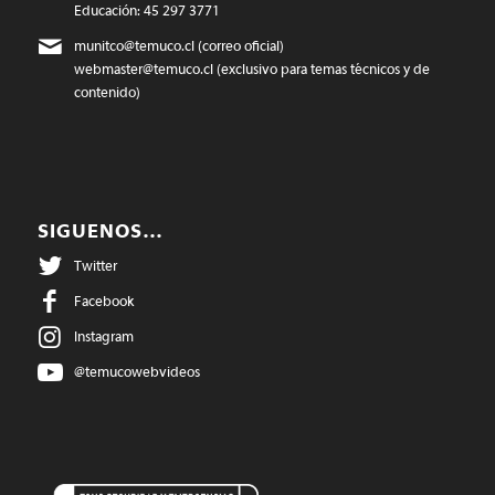
Educación: 45 297 3771
munitco@temuco.cl
(correo oficial)
webmaster@temuco.cl
(exclusivo para temas técnicos y de
contenido)
SIGUENOS…
Twitter
Facebook
Instagram
@temucowebvideos