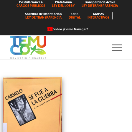
Postulaciones a
Plataforma
Transparencia Activa
CARGOS PÚBLICOS
LEY DEL LOBBY
LEY DE TRANSPARENCIA
Solicitud de Información
OIRS
MAPAS
LEY DE TRANSPARENCIA
DIGITAL
INTERACTIVOS
Video ¿Cómo Navegar?