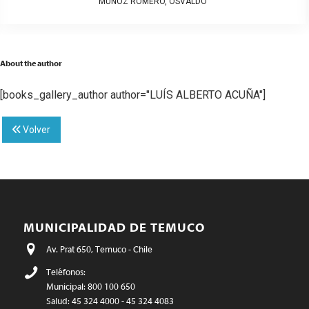
MUÑOZ ROMERO, OSVALDO
About the author
[books_gallery_author author="LUÍS ALBERTO ACUÑA"]
Volver
MUNICIPALIDAD DE TEMUCO
Av. Prat 650, Temuco - Chile
Teléfonos:
Municipal: 800 100 650
Salud: 45 324 4000 - 45 324 4083