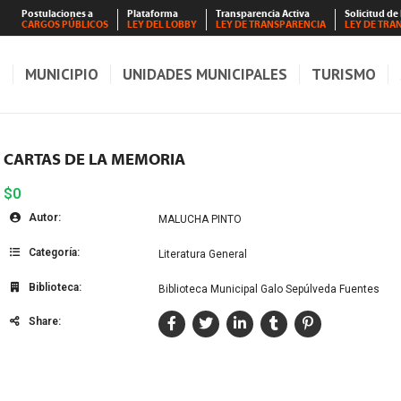
Postulaciones a
Plataforma
Transparencia Activa
Solicitud de
CARGOS PÚBLICOS
LEY DEL LOBBY
LEY DE TRANSPARENCIA
LEY DE TRA
S
MUNICIPIO
UNIDADES MUNICIPALES
TURISMO
CARTAS DE LA MEMORIA
$0
Autor:
MALUCHA PINTO
Categoría:
Literatura General
Biblioteca:
Biblioteca Municipal Galo Sepúlveda Fuentes
Share: