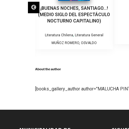
LO QUE VEINTE
¡BUENAS NOCHES, SANTIAGO…!
EÑARON A UN
(MEDIO SIGLO DEL ESPECTÁCULO
VIOLENCIA DE
NOCTURNO CAPITALINO)
RO
,
Literatura Chilena
Literatura General
tura General
MUÑOZ ROMERO, OSVALDO
NTSERRAT
About the author
[books_gallery_author author="MALUCHA PIN