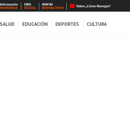
 Información
OIRS
MAPAS
Video ¿Cómo Navegar?
NSPARENCIA
DIGITAL
INTERACTIVOS
SALUD
EDUCACIÓN
DEPORTES
CULTURA