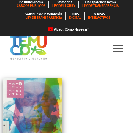
Postulaciones a
Plataforma
Transparencia Activa
CARGOS PÚBLICOS
LEY DEL LOBBY
LEY DE TRANSPARENCIA
Solicitud de Información
OIRS
MAPAS
LEY DE TRANSPARENCIA
DIGITAL
INTERACTIVOS
Video ¿Cómo Navegar?