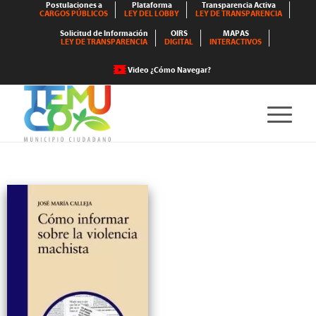
Postulaciones a
Plataforma
Transparencia Activa
CARGOS PÚBLICOS
LEY DEL LOBBY
LEY DE TRANSPARENCIA
Solicitud de Información
OIRS
MAPAS
LEY DE TRANSPARENCIA
DIGITAL
INTERACTIVOS
Video ¿Cómo Navegar?