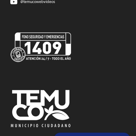
@temucowebvideos