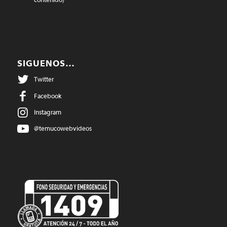
SIGUENOS…
Twitter
Facebook
Instagram
@temucowebvideos