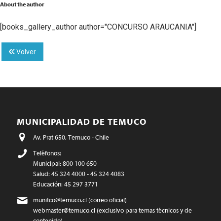
About the author
[books_gallery_author author="CONCURSO ARAUCANIA"]
Volver
MUNICIPALIDAD DE TEMUCO
Av. Prat 650, Temuco - Chile
Teléfonos:
Municipal: 800 100 650
Salud: 45 324 4000 - 45 324 4083
Educación: 45 297 3771
munitco@temuco.cl
(correo oficial)
webmaster@temuco.cl
(exclusivo para temas técnicos y de
contenido)