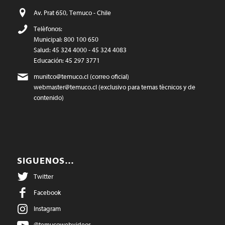
Av. Prat 650, Temuco - Chile
Teléfonos:
Municipal: 800 100 650
Salud: 45 324 4000 - 45 324 4083
Educación: 45 297 3771
munitco@temuco.cl
(correo oficial)
webmaster@temuco.cl
(exclusivo para temas técnicos y de
contenido)
SIGUENOS…
Twitter
Facebook
Instagram
@temucowebvideos