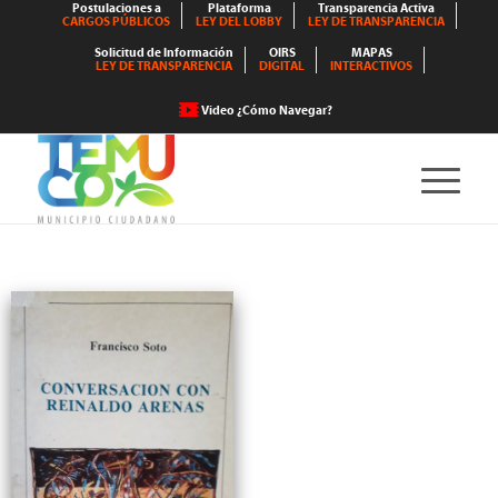
Postulaciones a
Plataforma
Transparencia Activa
CARGOS PÚBLICOS
LEY DEL LOBBY
LEY DE TRANSPARENCIA
Solicitud de Información
OIRS
MAPAS
LEY DE TRANSPARENCIA
DIGITAL
INTERACTIVOS
Video ¿Cómo Navegar?