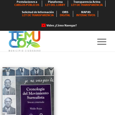
Postulaciones a
Plataforma
Transparencia Activa
CARGOS PÚBLICOS
LEY DEL LOBBY
LEY DE TRANSPARENCIA
Solicitud de Información
OIRS
MAPAS
LEY DE TRANSPARENCIA
DIGITAL
INTERACTIVOS
Video ¿Cómo Navegar?