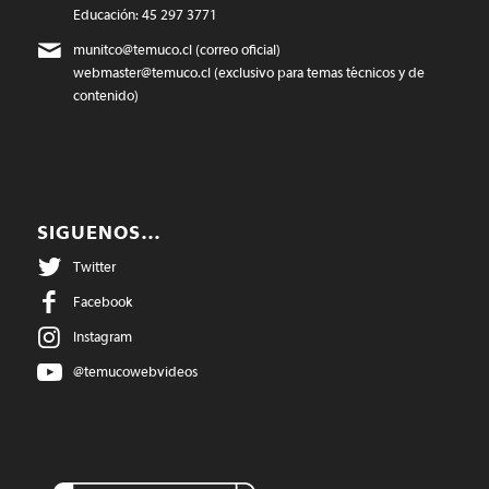
Educación: 45 297 3771
munitco@temuco.cl
(correo oficial)
webmaster@temuco.cl
(exclusivo para temas técnicos y de
contenido)
SIGUENOS…
Twitter
Facebook
Instagram
@temucowebvideos