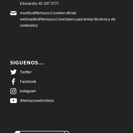
Educación: 45 297 3771
munitco@temuco.cl
(correo oficial)
webmaster@temuco.cl
(exclusivo para temas técnicos y de
contenido)
SIGUENOS…
Twitter
Facebook
Instagram
@temucowebvideos