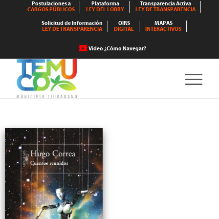
Postulaciones a
Plataforma
Transparencia Activa
CARGOS PÚBLICOS
LEY DEL LOBBY
LEY DE TRANSPARENCIA
Solicitud de Información
OIRS
MAPAS
LEY DE TRANSPARENCIA
DIGITAL
INTERACTIVOS
Video ¿Cómo Navegar?