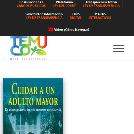
Postulaciones a
Plataforma
Transparencia Activa
CARGOS PÚBLICOS
LEY DEL LOBBY
LEY DE TRANSPARENCIA
Solicitud de Información
OIRS
MAPAS
LEY DE TRANSPARENCIA
DIGITAL
INTERACTIVOS
Video ¿Cómo Navegar?