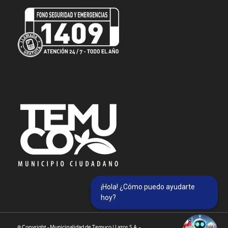
¡Hola! ¿Cómo puedo ayudarte
hoy?
© Copyright - Municipalidad de Temuco | Lazos S.A. -