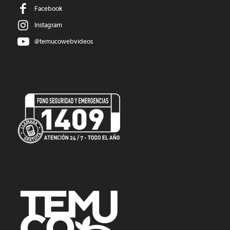
Facebook
Instagram
@temucowebvideos